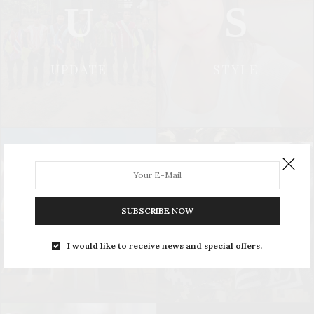
U
S
UPDATE
STYLE
L
S
SUBSCRIBE NOW
LEISURE
SOCIAL & PR
I would like to receive news and special offers.