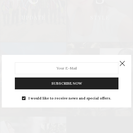
UPDATE
STYLE
L
S
SUBSCRIBE NOW
LEISURE
SOCIAL & PR
I would like to receive news and special offers.