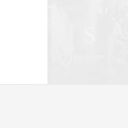
S
S
OCIAL & PR
SPICE GIRL