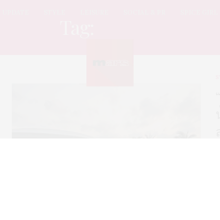
UPDATE
STYLE
LEISURE
SOCIAL & PR
SPICE GIRL
Tag:
โดดเด่น
S
ไ
ธ
เ
ส