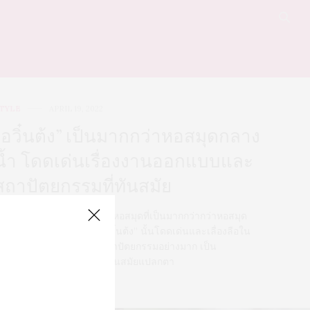
TYLE
APRIL 19, 2022
“อวิ๋นต้ง” เป็นมากกว่าหอสมุดกลาง
น้ำ โดดเด่นเรื่องงานออกแบบและ
สถาปัตยกรรมที่ทันสมัย
ม่มีอะไรจะฟินไปกว่านี้แล้ว หอสมุดที่เป็นมากกว่ากว่าหอสมุด
รรมดา เพราะที่ หอสมุด “อวิ๋นต้ง” นั้นโดดเด่นและเลื่องลือใน
รื่องของการออกแบบและสถาปัตยกรรมอย่างมาก เป็น
ถาปัตยกรรมสองชั้นดีไซน์ทันสมัยแปลกตา
0 SHARES