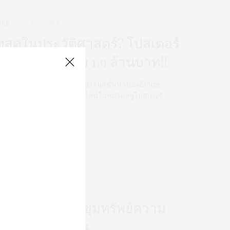
YLE
AUGUST 9, 2019
ูงสุดในประวัติศาสตร์? โปสเตอร์
นังใบเดียวเกือบ 1.9 ล้านบาท!!
เชื่อก็ต้องเชื่อเมื่อสถาบันการประมูลชั้นนำของอังกฤษ
theby’s เปิดประมูลทางออนไลน์ในหมวดหมู่โปสเตอร์
ัง(หายาก)
0 SHARES
TYLE
JANUARY 17, 2013
โปสเตอร์หนัง : ขุมทรัพย์ความ
เสียวแห่งวันวาน