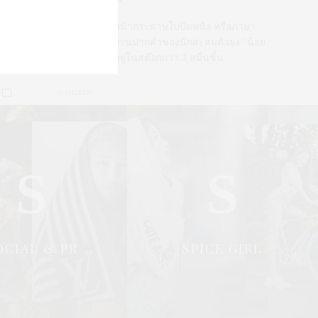
รุ่นกลิ่นศิลปะแห่งกามา บนหน้ากระดาษใบปิดหนัง หรือภาษา
างการเรียกว่า “โปสเตอร์” ผ่านปากคำของนักสะสมตัวยง “น้อย
พรวัลย์” ที่มีโปสเตอร์หวิวๆ อยู่ในสต๊อกกว่า 3 หมื่นชิ้น
0 SHARES
S
S
OCIAL & PR
SPICE GIRL