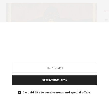
ST
ส
ห
ไม่
So
หน
SUBSCRIBE NOW
S
I would like to receive news and special offers.