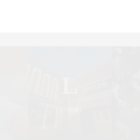
ก
ท
ไ
L
LEISURE
S