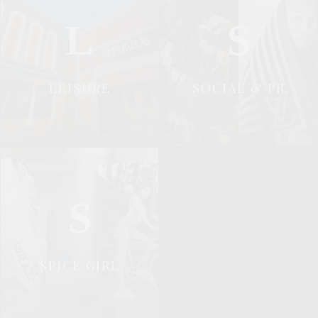
L
S
LEISURE
SOCIAL & PR
S
SPICE GIRL