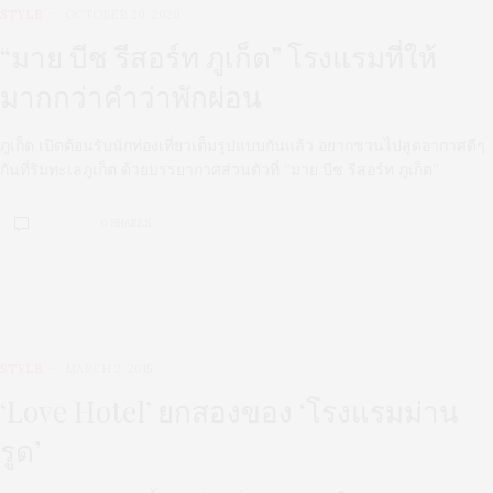
STYLE
OCTOBER 20, 2020
“มาย บีช รีสอร์ท ภูเก็ต” โรงแรมที่ให้
มากกว่าคำว่าพักผ่อน
ภูเก็ต เปิดต้อนรับนักท่องเที่ยวเต็มรูปแบบกันแล้ว อยากชวนไปสูดอากาศดีๆ
กันที่ริมทะเลภูเก็ต ด้วยบรรยากาศส่วนตัวที่ “มาย บีช รีสอร์ท ภูเก็ต”
0 SHARES
STYLE
MARCH 2, 2015
‘Love Hotel’ ยกสองของ ‘โรงแรมม่าน
รูด’