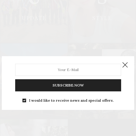
UPDATE
STYLE
L
S
SUBSCRIBE NOW
LEISURE
SOCIAL & PR
I would like to receive news and special offers.