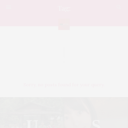
Tag:
ดาวโป๊
Sorry, no posts found for your query.
U
S