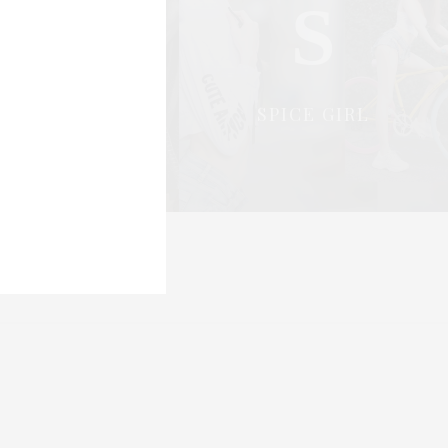
S
S
OCIAL & PR
SPICE GIRL