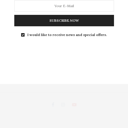
L
SUBSCRIBE NOW
LEISURE
S
I would like to receive news and special offers.
ถนนพระอาทิตย์ แขวงชนะสงคราม เขตพระนคร กรุงเทพฯ 10200
d, Chanasongkhram,Phanakorn Bangkok 10200