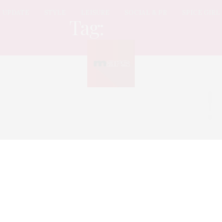
UPDATE
STYLE
LEISURE
SOCIAL & PR
SPICE GIRL
Tag:
พริตตี้
Sorry, no posts found