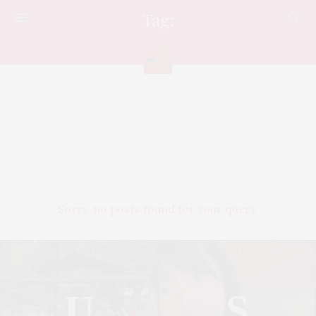
Tag:
ศิลปะ
Sorry, no posts found for your query.
U
S