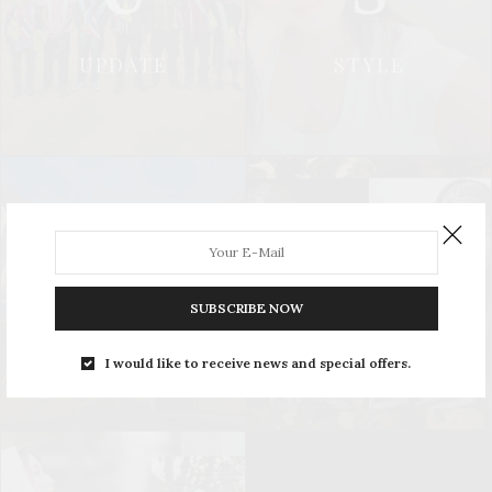
UPDATE
STYLE
L
S
SUBSCRIBE NOW
LEISURE
SOCIAL & PR
I would like to receive news and special offers.