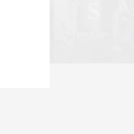
S
S
OCIAL & PR
SPICE GIRL