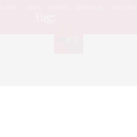
UPDATE
STYLE
LEISURE
SOCIAL & PR
SPICE GIRL
Tag:
สัมภาษณ์
Sorry, no posts found