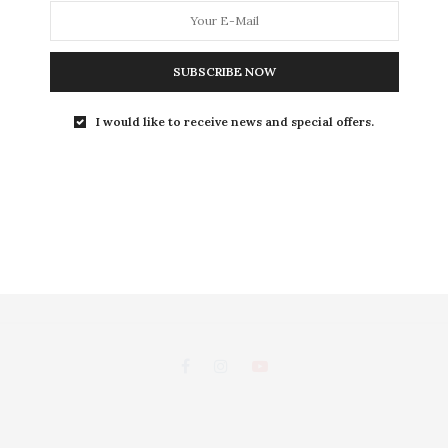
L
SUBSCRIBE NOW
LEISURE
S
I would like to receive news and special offers.
ถนนพระอาทิตย์ แขวงชนะสงคราม เขตพระนคร กรุงเทพฯ 10200
d, Chanasongkhram,Phanakorn Bangkok 10200