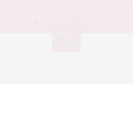
UPDATE
STYLE
LEISURE
SOCIAL & PR
SPICE GIRL
Tag:
เฟรนด์โซน
Sorry, no posts found