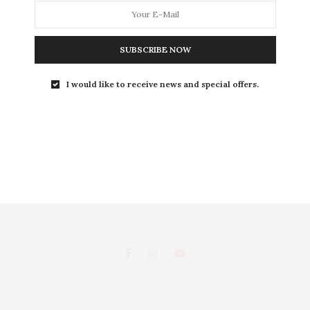
L
SUBSCRIBE NOW
LEISURE
S
I would like to receive news and special offers.
ถนนพระอาทิตย์ แขวงชนะสงคราม เขตพระนคร กรุงเทพฯ 10200
d, Chanasongkhram,Phanakorn Bangkok 10200