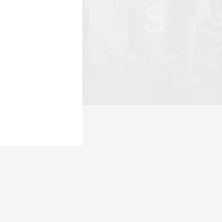
S
S
OCIAL & PR
SPICE GIRL