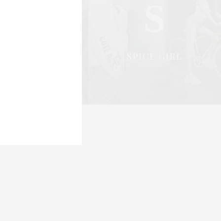
S
S
OCIAL & PR
SPICE GIRL