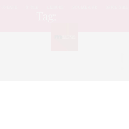
UPDATE
STYLE
LEISURE
SOCIAL & PR
SPICE GIRL
Tag:
โรเล็กซ์
Sorry, no posts found