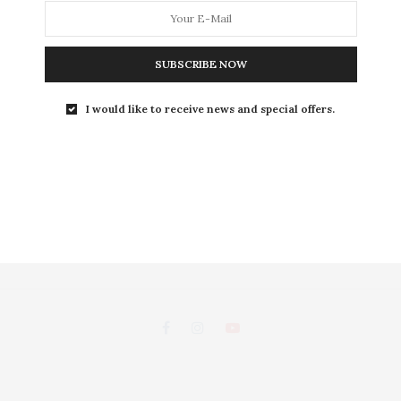
L
SUBSCRIBE NOW
LEISURE
S
I would like to receive news and special offers.
ถนนพระอาทิตย์ แขวงชนะสงคราม เขตพระนคร กรุงเทพฯ 10200
d, Chanasongkhram,Phanakorn Bangkok 10200