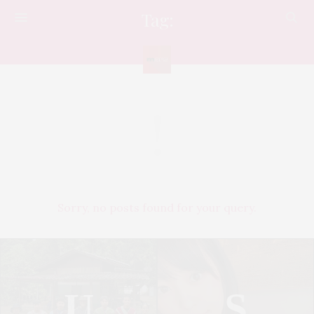
Tag:
ROLEX
Sorry, no posts found for your query.
U
S