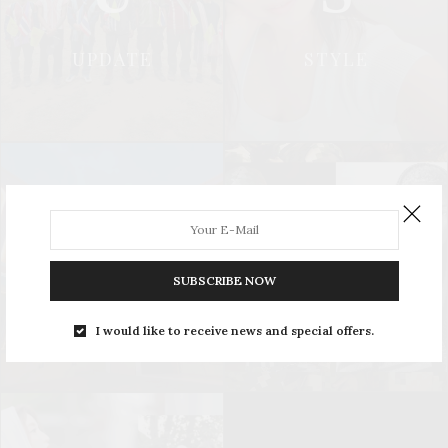
UPDATE
STYLE
L
S
SUBSCRIBE NOW
LEISURE
SOCIAL & PR
I would like to receive news and special offers.