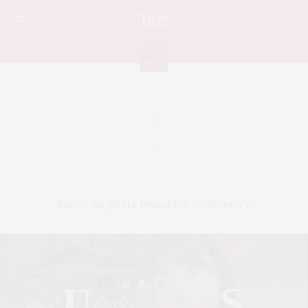
Tag:
ART
Sorry, no posts found for your query.
U
S