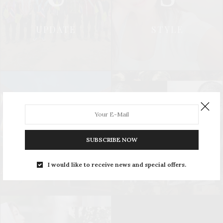
UPDATE
STYLE
L
S
SUBSCRIBE NOW
LEISURE
SOCIAL & PR
I would like to receive news and special offers.