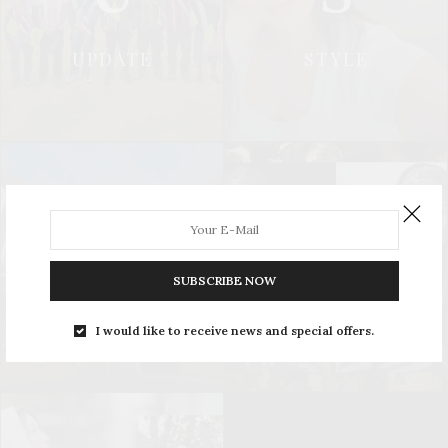
UPDATE
STYLE
L
S
SUBSCRIBE NOW
LEISURE
SOCIAL & PR
I would like to receive news and special offers.