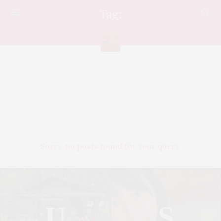
Tag:
2022
Sorry, no posts found for your query.
U
S