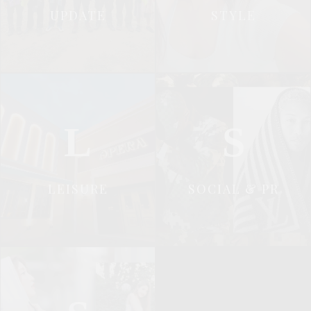
UPDATE
STYLE
L
S
LEISURE
SOCIAL & PR