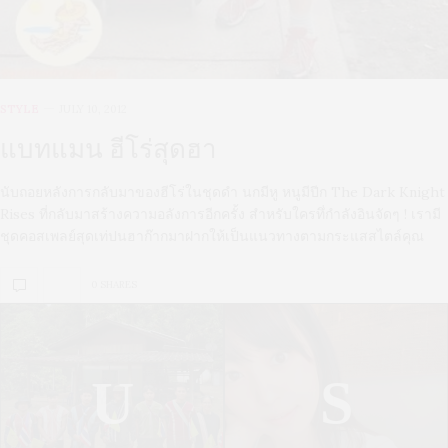
STYLE
JULY 10, 2012
แบทแมน ฮีโร่สุดฮา
นับถอยหลังการกลับมาของฮีโร่ในชุดดำ นกมีหู หนูมีปีก The Dark Knight
Rises ที่กลับมาสร้างความอลังการอีกครั้ง สำหรับใครทึ่กำลังอินจัดๆ ! เรามี
ชุดคอสเพลย์สุดเท่ปนฮาก๊ากมาฝากให้เป็นแนวทางตามกระแสสไตล์คุณ
0 SHARES
U
S