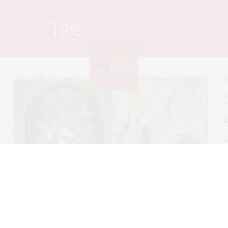
UPDATE
STYLE
LEISURE
SOCIAL & PR
SPICE GIRL
Tag:
BENZILLA
S
ส
เ
บ
F