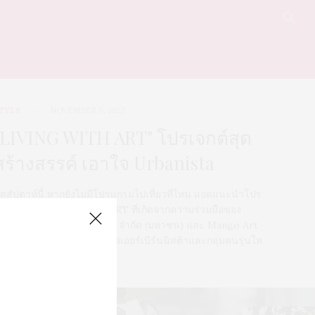
TYLE
NOVEMBER 9, 2022
"LIVING WITH ART" โปรเจกต์สุด
สร้างสรรค์ เอาใจ Urbanista
ุดสัปดาห์นี้ หากยังไม่มีโปรแกรมไปเที่ยวที่ไหน แอดแนะนำโปร
จกต์พิเศษ LIVING WITH ART ที่เกิดจากความร่วมมือของ
ริษัท โนเบิล ดีเวลลอปเมนท์ จำกัด (มหาชน) และ Mango Art
estival สร้างสรรค์เพื่ือเอาใจเออร์เบิร์นนิสต้าและกลุ่มคนรุ่นให
0 SHARES