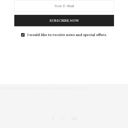
L
SUBSCRIBE NOW
I would like to receive news and special offers.
LEISURE
S
ถนนพระอาทิตย์ แขวงชนะสงคราม เขตพระนคร กรุงเทพฯ 10200
d, Chanasongkhram,Phanakorn Bangkok 10200