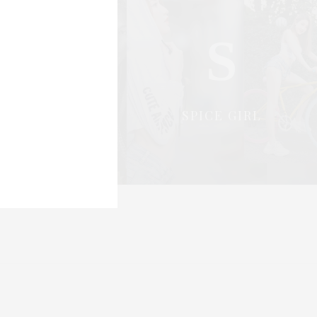
S
S
OCIAL & PR
SPICE GIRL