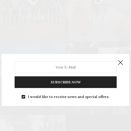
UPDATE
STYLE
L
S
SUBSCRIBE NOW
LEISURE
SOCIAL & PR
I would like to receive news and special offers.