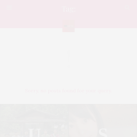
Tag:
BUGATTI
Sorry, no posts found for your query.
U
S