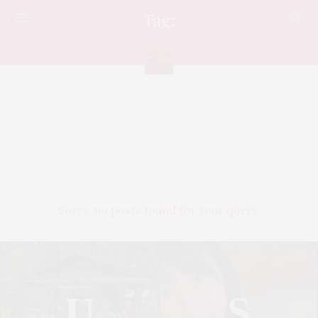
Tag:
DISNEY+
Sorry, no posts found for your query.
U
S