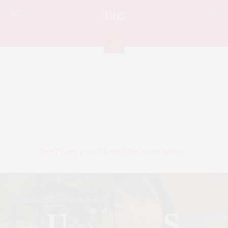
Tag:
MAGAZINE
Sorry, no posts found for your query.
U
S