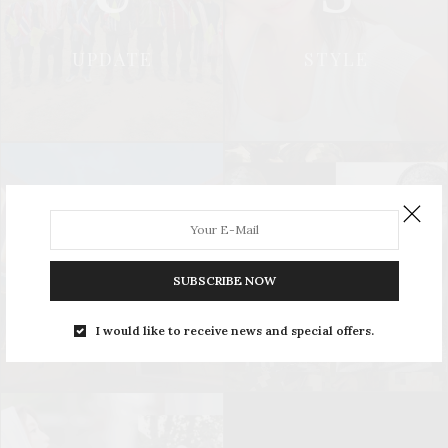
UPDATE
STYLE
L
S
SUBSCRIBE NOW
LEISURE
SOCIAL & PR
I would like to receive news and special offers.