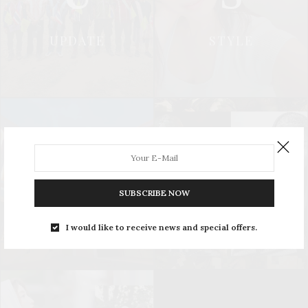
UPDATE
STYLE
L
S
SUBSCRIBE NOW
LEISURE
SOCIAL & PR
I would like to receive news and special offers.