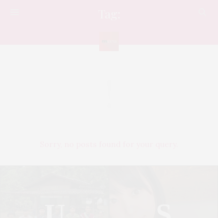
Tag:
MERCEDES-BENZ
Sorry, no posts found for your query.
U
S