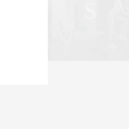
S
S
OCIAL & PR
SPICE GIRL