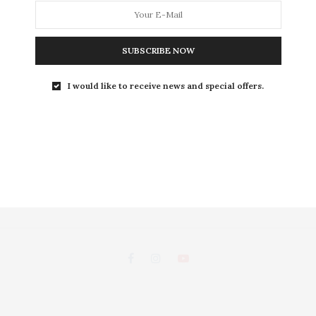
L
SUBSCRIBE NOW
LEISURE
S
I would like to receive news and special offers.
ถนนพระอาทิตย์ แขวงชนะสงคราม เขตพระนคร กรุงเทพฯ 10200
d, Chanasongkhram,Phanakorn Bangkok 10200