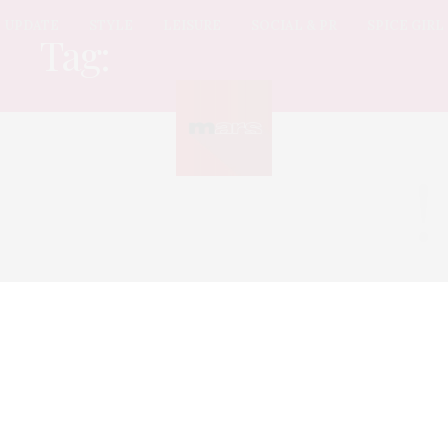
UPDATE
STYLE
LEISURE
SOCIAL & PR
SPICE GIRL
Tag:
CHAMPIONSHIP
Sorry, no posts found