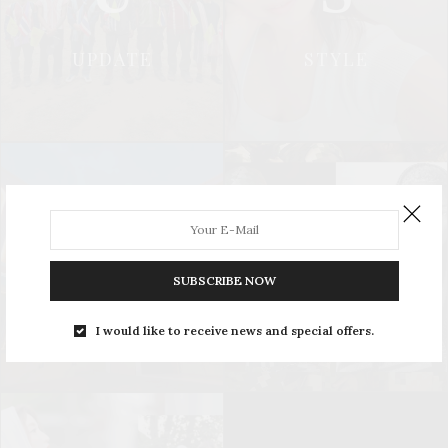
UPDATE
STYLE
L
S
SUBSCRIBE NOW
LEISURE
SOCIAL & PR
I would like to receive news and special offers.