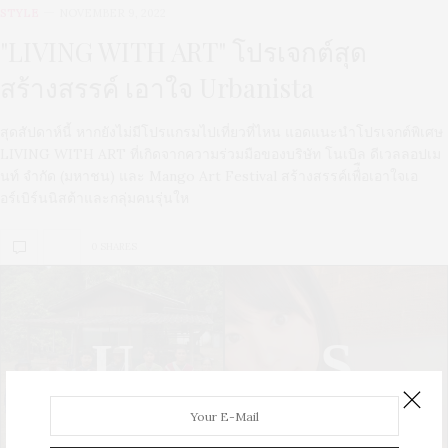
STYLE
NOVEMBER 9, 2022
"LIVING WITH ART" โปรเจกต์สุด
สร้างสรรค์ เอาใจ Urbanista
สุดสัปดาห์นี้ หากยังไม่มีโปรแกรมไปเที่ยวที่ไหน แอดแนะนำโปรเจกต์พิเศษ
LIVING WITH ART ที่เกิดจากความร่วมมือของบริษัท โนเบิล ดีเวลลอปเม
นท์ จำกัด (มหาชน) และ Mango Art Festival สร้างสรรค์เพื่ือเอาใจเอ
อร์เบิร์นนิสต้าและกลุ่มคนรุ่นให
0 SHARES
U
S
UPDATE
STYLE