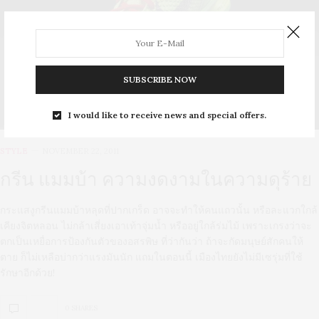
SUBSCRIBE NOW
I would like to receive news and special offers.
STYLE
NOVEMBER 22, 2011
กรีน แมมบ้า ความงดงามในความดุร้าย
กระแสงูกรีนแมมบ้าหลุดที่ปากเกร็ด อาจจะทำให้คนแถวนั้น หรือละแวกใกล้
เคียงจิตหลอน ไม่กล้าเสี่ยงเอาเท้าจุ่มน้ำ หรืออยู่ใกล้ร่มไม้ เพราะเกรงว่าจะ
ตกเป็นเหยื่อการป้องกันตัวของอสรพิษ ที่ว่ากันว่า ถ้าจะกัดมนุษย์สักคนให้
ตาย ก็ไม่เหลือบ่ากว่าแรงมันนัก แถมในตอนนี้ เมืองไทยยังไม่มีเซรุ่มที่ใช้
รักษาอีกด้วย!
0 SHARES