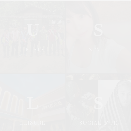
U
S
UPDATE
STYLE
L
S
LEISURE
SOCIAL & PR