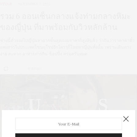
STYLE
NOVEMBER 3, 2022
รวม 6 ออนเซ็นกลางแจ้งท่ามกลางหิมะ
ของญี่ปุ่น ที่มาพร้อมกับวิวหลักล้าน
ช่วงนี้ตั๋วจองไปญี่ปุ่นหายากขั้นสุดแถมราคาก็สูงลิบลิ่ว ว่ากันว่าราคาค่าตั๋ว
แพงกว่าไปประเทศโซนยุโรปอีกใครๆก็โหยหาญี่ปุ่นทั้งนั้น เพราะเดินทาง
ง่าย สะดวก อาหารการกิน ช็อปปิ้ง ครบครับหมด
0 SHARES
U
S
UPDATE
STYLE