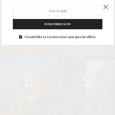
U
S
SUBSCRIBE NOW
UPDATE
STYLE
I would like to receive news and special offers.
L
S
LEISURE
SOCIAL & PR