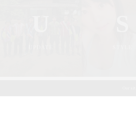
U
S
UPDATE
STYLE
49/1 ชั้น 4 อาคารบ้านเจ้าพระยา 
Our sit
49/1 4th floor, Phra-A-Thit Roa
Tel. 02 629 2211 #2256 #2226
Email :
mars.magazine@gmail.com