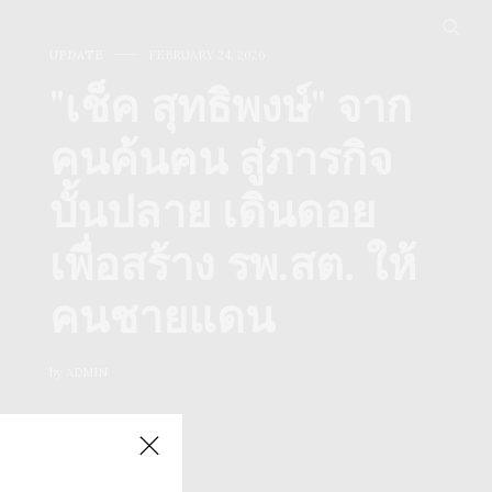
UPDATE
STYLE
SPICE GIRL
APRIL 30, 2025
FEBRUARY 24, 2026
DECEMBER 12, 2023
"เช็ค สุทธิพงษ์" จาก
ส่อง ‘น้องบัว’ หรือ
‘มิ้งค์ มิ่งโกมุท’ หญิง
คนค้นฅน สู่ภารกิจ
‘Asano Emi’ อดีตรา
สาวผู้รันวงการเซ็กซี่
บั้นปลาย เดินดอย
ดา AV ผู้หลงมนต์
เจ้าของฉายาหน้า
เพื่อสร้าง รพ.สต. ให้
เสน่ห์เมืองไทย
มัธยม นมมหา’ลัย
คนชายแดน
by
by
ADMIN
ADMIN
by
ADMIN