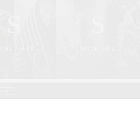
S
S
OCIAL & PR
SPICE GIRL
ACCEPT