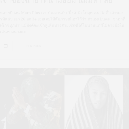
หลายปีก่อน Mars Plus เคยร่วมงานกับ ‘มิ้งค์-มิ่งโกมุท คงสวัสดิ์’ เจ้าของ
รหัสลับ เอว 26 อก 34 เธอเคยให้สัมภาษณ์เอาไว้ว่า ตัวเองเป็นคน ‘ซ่าทุกที่
เซ็กซี่ทุกท่า’ แม้มิ้งค์จะเข้าสู่เส้นทางสายเซ็กซี่ได้ไม่นานแต่ฝีไม้ลายมือใน
เส้นทางนางแบ
19 SHARES