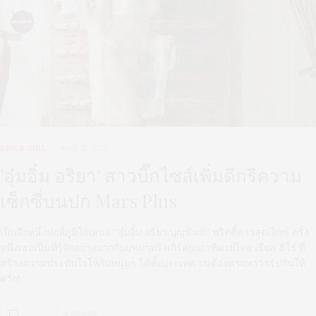
SPICE GIRL
MAY 15, 2023
'อุ๋มอิ๋ม อริยา' สาวบิ๊กไซส์เพิ่มดีกรีความ
เซ็กซี่บนปก Mars Plus
เป็นอีกหนึ่งปกที่ภูมิใจเสนอ “อุ๋มอิ๋ม อริยา บุญนันท์” พริตตี้สาวสุดเอ็กซ์ ครั้ง
หนึ่งเธอเป็นที่รู้จักอย่างมากกับบทบาทริงเกิร์ลบนเวทีมวยไทย เรียล ฮีโร่ ที่
สร้างความประทับใจให้กับหนุ่มๆ ได้ทั้งประเทศ จนต้องตามหาวาร์ปกันให้
ควั่ก!
6 SHARES