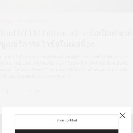
STYLE
DECEMBER 7, 2022
Ford GT LM Edition สร้างเพื่อเป็นเกียรติ
ซูเปอร์คาร์คว้าชัยในเลอม็อง
ย้อนกลับไปยังเลอม็องการแข่งขันเพียงแห่งเดียวของอเมริกา ที่ฟอร์ดคว้า
ชัยชนะในปี 2016 และโพเดียม 1-2-3 ในประวัติศาสตร์ในปี 1966 นั่นคือ
ความยิ่งใหญ่ของ Ford GT ซูเปอร์คาร์ที่เป็นเรือธงสำคัญตลอดมาของฟ
อร์ด และเพื่อแสดงถึงความเคารพและให้
0 SHARES