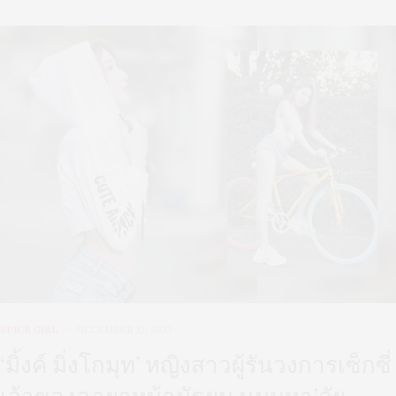
SPICE GIRL
DECEMBER 12, 2023
‘มิ้งค์ มิ่งโกมุท’ หญิงสาวผู้รันวงการเซ็กซี่
เจ้าของฉายาหน้ามัธยม นมมหา’ลัย