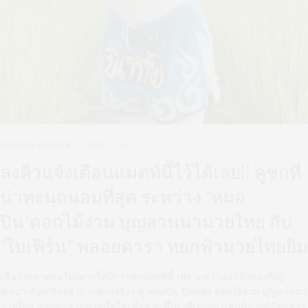
PEOPLE
,
UPDATE
JUNE 30, 2023
ลงคิวแจ้งเตือนแมตท์นี้ไว้ได้เลย!! คู่ชกที่
น่าทะนุถนอมที่สุด ระหว่าง "หมอ
ปิ่น"ดอกไม้งาม บุญลานนามวยไทย กับ
"ใบเฟิร์น” พลอยดารา หยกฟ้ามวยไทยยิม
เชื่อว่าหลายคนไม่อยากให้มีการชกแมตท์นี้ เพราะความน่ารักของทั้งคู่
ทำเอาเลือกเชียร์ลำบากมากจริงๆ คู่ หมอปิ่น ปิ่นหทัย ดอกไม้งาม บุญลานนา
มวยไทย หมอคนสวยขวัญใจโซเชี่ยล จะขึ้นเวทีเจอกับ แชมป์มวยตู้นิตยสาร