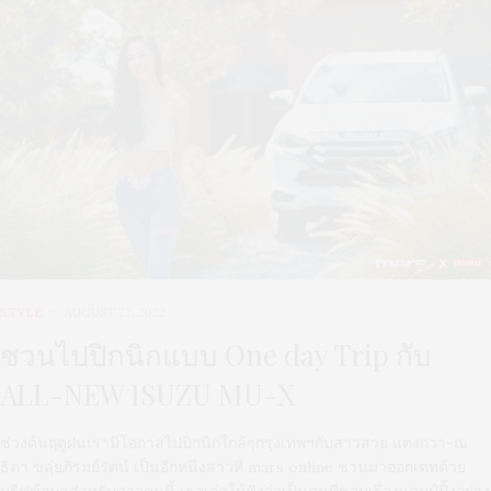
STYLE
AUGUST 27, 2022
ชวนไปปิกนิกแบบ One day Trip กับ
ALL-NEW ISUZU MU-X
ช่วงต้นฤดูฝนเรามีโอกาสไปปิกนิกใกล้ๆกรุงเทพฯกับสาวสวย แตงกวา-ณ
ธิดา ขลุ่ยภิรมย์รัตน์ เป็นอีกหนึ่งสาวที่ mars online ชวนมาออกเดทด้วย