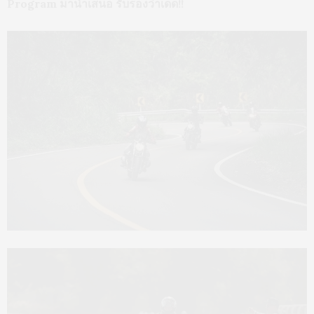
Program มานำเสนอ รับรองว่าเด็ด!!