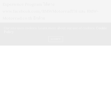
Experience Program ได้ทาง
www.facebook.com/BMWMotorradTH และ BMW-
Motorrad.co.th อีกด้วย
Our site uses cookies. Learn more about our use of cookies:
Cookie
Policy
ACCEPT