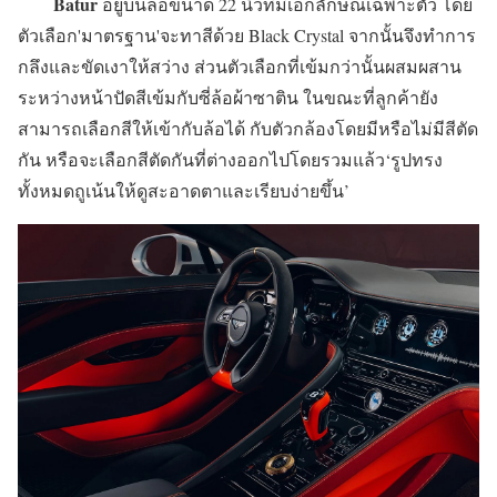
Batur
อยู่บนล้อขนาด 22 นิ้วที่มีเอกลักษณ์เฉพาะตัว โดย
ตัวเลือก'มาตรฐาน'จะทาสีด้วย Black Crystal จากนั้นจึงทำการ
กลึงและขัดเงาให้สว่าง ส่วนตัวเลือกที่เข้มกว่านั้นผสมผสาน
ระหว่างหน้าปัดสีเข้มกับซี่ล้อผ้าซาติน ในขณะที่ลูกค้ายัง
สามารถเลือกสีให้เข้ากับล้อได้ กับตัวกล้องโดยมีหรือไม่มีสีตัด
กัน หรือจะเลือกสีตัดกันที่ต่างออกไปโดยรวมแล้ว‘รูปทรง
ทั้งหมดถูเน้นให้ดูสะอาดตาและเรียบง่ายขึ้น’