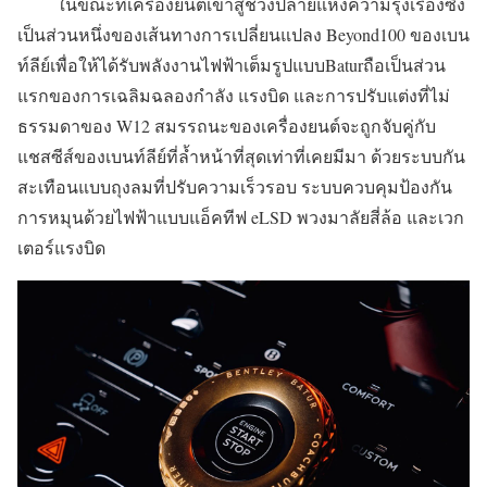
ในขณะที่เครื่องยนต์เข้าสู่ช่วงปลายแห่งความรุ่งเรืองซึ่ง
เป็นส่วนหนึ่งของเส้นทางการเปลี่ยนแปลง Beyond100 ของเบน
ท์ลีย์เพื่อให้ได้รับพลังงานไฟฟ้าเต็มรูปแบบBaturถือเป็นส่วน
แรกของการเฉลิมฉลองกำลัง แรงบิด และการปรับแต่งที่ไม่
ธรรมดาของ W12 สมรรถนะของเครื่องยนต์จะถูกจับคู่กับ
แชสซีส์ของเบนท์ลีย์ที่ล้ำหน้าที่สุดเท่าที่เคยมีมา ด้วยระบบกัน
สะเทือนแบบถุงลมที่ปรับความเร็วรอบ ระบบควบคุมป้องกัน
การหมุนด้วยไฟฟ้าแบบแอ็คทีฟ eLSD พวงมาลัยสี่ล้อ และเวก
เตอร์แรงบิด