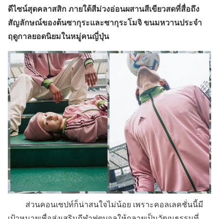
ดีไซน์สุดคลาสสิก ภายใต้สีม่วงอ่อนผสานสีเขียวสดที่สื่อถึง
สัญลักษณ์ของต้นซากุระและซากุระโมจิ ขนมหวานประจำ
ฤดูกาลยอดนิยมในหมู่คนญี่ปุ่น
ส่วนคอนเซปท์ก็น่าสนใจไม่น้อย เพราะคอลเลคชั่นนี้มี
เป้าหมายเพื่อส่งเสริมกีฬาฟุตบอลให้กลายเป็นวัฒนธรรมที่