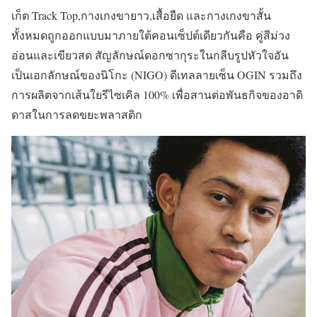
เก็ต Track Top,กางเกงขายาว,เสื้อยืด และกางเกงขาสั้น
ทั้งหมดถูกออกแบบมาภายใต้คอนเซ็ปต์เดียวกันคือ คู่สีม่วง
อ่อนและเขียวสด สัญลักษณ์ดอกซากุระในกลีบรูปหัวใจอัน
เป็นเอกลักษณ์ของนิโกะ (NIGO) ดีเทลลายเซ็น OGIN รวมถึง
การผลิตจากเส้นใยรีไซเคิล 100% เพื่อสานต่อพันธกิจของอาดิ
ดาสในการลดขยะพลาสติก