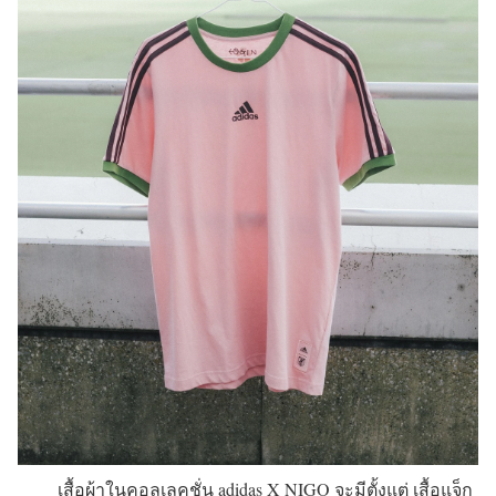
เสื้อผ้าในคอลเลคชั่น adidas X NIGO จะมีตั้งแต่ เสื้อแจ็ก