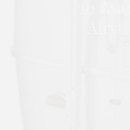
20 คันเ
Airst