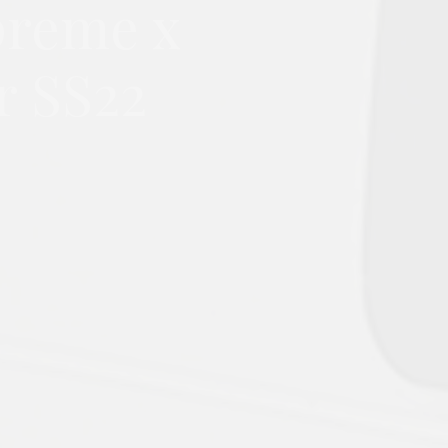
upreme x
r SS22