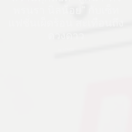
พรนรา นิลน้อย” กับเซ็ท
แฟชั่นเผ็ดร้อน สะเทือนถึง
ดวงดาว
by
ADMIN