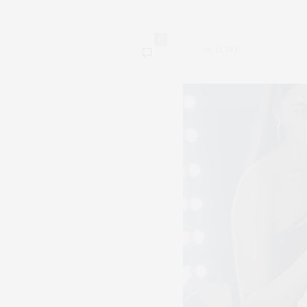
0
18,743