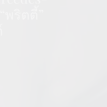
พริตตี้”
์