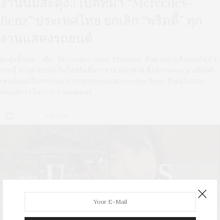
งานนี้มีสะดุ้ง!! เปิดที่มา “Mercedes-
Benz” ประเทศไทย ยกเลิก “พริตตี้” ทุก
งานแสดงรถยนต์
สะดุ้งขั้นสุด… เมื่อ “Mercedes-Benz Thailand” สื่อสารผ่านสื่อออนไลน์ว่า
จากนี้ ทางค่ายรถจะไม่ใช้พริตตี้สาวสาย หน้าตาดี สื่อสารคล่อง มาเป็นพรี
เซนต์เตอร์ในการแนะนำรถทุกรุ่นของ Mercedes-Benz อีกต่อไป และ
แน่นอนว่า ไม่ว่าจะงานมอเตอร์
0 SHARES
U
S
UPDATE
STYLE