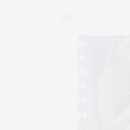
0
18,744