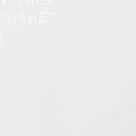
พริตตี้”
์