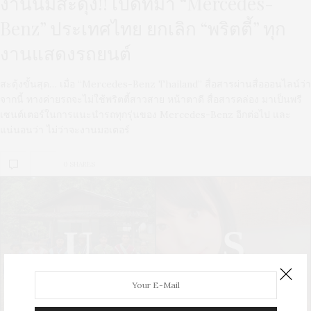
งานนี้มีสะดุ้ง!! เปิดที่มา “Mercedes-
Benz” ประเทศไทย ยกเลิก “พริตตี้” ทุก
งานแสดงรถยนต์
สะดุ้งขั้นสุด… เมื่อ “Mercedes-Benz Thailand” สื่อสารผ่านสื่อออนไลน์ว่า
จากนี้ ทางค่ายรถจะไม่ใช้พริตตี้สาวสาย หน้าตาดี สื่อสารคล่อง มาเป็นพรี
เซนต์เตอร์ในการแนะนำรถทุกรุ่นของ Mercedes-Benz อีกต่อไป และ
แน่นอนว่า ไม่ว่าจะงานมอเตอร์
0 SHARES
U
S
UPDATE
STYLE