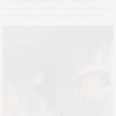
ความเป็นอยู่ของชุนชนชาวไทยภูเขา ตามหมู่บ้านต่างๆ รวม
ระยะทางกว่า 50 กม.”ขณะที่ทุกท่านกำลังอ่านโพสต์นี้ ผมกำลัง
เดินทาง ไปหมู่บ้านมอโก้โพคี ต.แม่อุสุ อ.ท่าสองยาง จ.ตาก