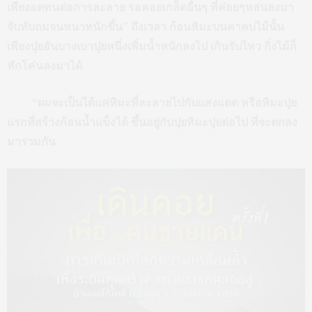
เพียงอดทนต่อการละลาย รอคอยเกล็ดอื่นๆ ที่ค่อยๆหล่นลงมา
จับทับถมจนหนาหนักขึ้น” ถึงเวลา ก้อนหิมะบนคาคบไม้นั้น
เพียงปุยอันบางเบาปุยหนึ่งเพิ่มน้ำหนักลงไป เกินรับไหว กิ่งไม้ก็
หักโค่นลงมาได้
“ผมจะเป็นได้แค่หิมะที่ละลายไปกับแสงแดด หรือหิมะปุย
แรกที่สร้างก้อนน้ำแข็งได้ ขึ้นอยู่กับปุยหิมะปุยต่อไป ที่จะตกลง
มารวมกัน