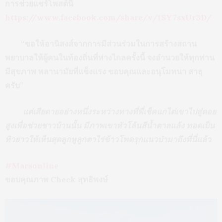
การช่วยแชร์โพสต์นี้
https://www.facebook.com/share/v/1SY7sxUr3D/
“ขอให้อานิสงส์จากการมีส่วนร่วมในการสร้างสถาน
พยาบาลให้ผู้คนในท้องถิ่นที่ห่างไกลครั้งนี้ จงอำนวยให้ทุกท่าน
มีสุขภาพ พลานามัยที่แข็งแรง ขอบคุณและอนุโมทนา สาธุ
ครับ”
แต่เสียดายอย่างหนึ่งระหว่างทางที่พี่เช็คแกไต่เขาไปสู่ดอย
สูงเพื่อช่วยชาวบ้านนั้น มีภาพเขาหัวโล้นสีน้ำตาลแล้ง ทอดเป็น
ทิวยาวให้เห็นสุดลูกหูลูกตาไร่ข้าวโพดรุกแนวป่ามาถึงที่นี่แล้ว
#Marsonline
ขอบคุณภาพ Check สุทธิพงษ์