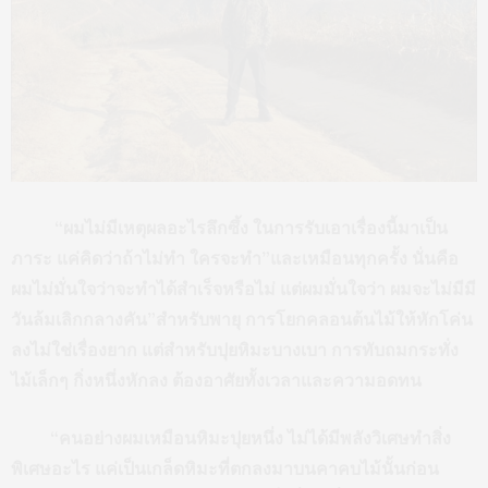
“ผมไม่มีเหตุผลอะไรลึกซึ้ง ในการรับเอาเรื่องนี้มาเป็น
ภาระ แค่คิดว่าถ้าไม่ทำ ใครจะทำ”และเหมือนทุกครั้ง นั่นคือ
ผมไม่มั่นใจว่าจะทำได้สำเร็จหรือไม่ แต่ผมมั่นใจว่า ผมจะไม่มีมี
วันล้มเลิกกลางคัน”สำหรับพายุ การโยกคลอนต้นไม้ให้หักโค่น
ลงไม่ใช่เรื่องยาก แต่สำหรับปุยหิมะบางเบา การทับถมกระทั่ง
ไม้เล็กๆ กิ่งหนึ่งหักลง ต้องอาศัยทั้งเวลาและความอดทน
“คนอย่างผมเหมือนหิมะปุยหนึ่ง ไม่ได้มีพลังวิเศษทำสิ่ง
พิเศษอะไร แค่เป็นเกล็ดหิมะที่ตกลงมาบนคาคบไม้นั้นก่อน