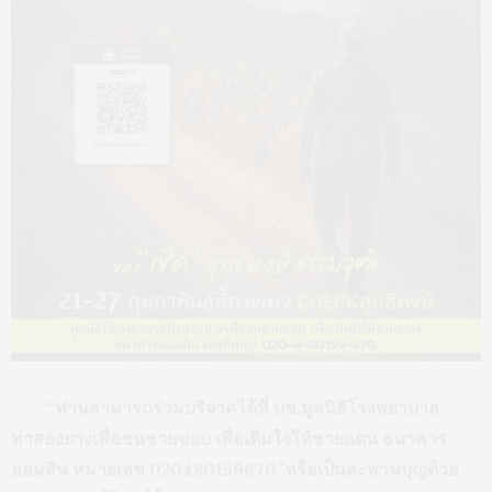
“ท่านสามารถร่วมบริจาคได้ที่ บช.มูลนิธิโรงพยาบาล
ท่าสองยางเพื่อชนชายขอบ เพื่อเติมใจให้ชายแดน ธนาคาร
ออมสิน หมายเลข 020480159670″หรือเป็นสะพานบุญด้วย