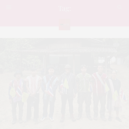
Tag:
คนค้นฅน