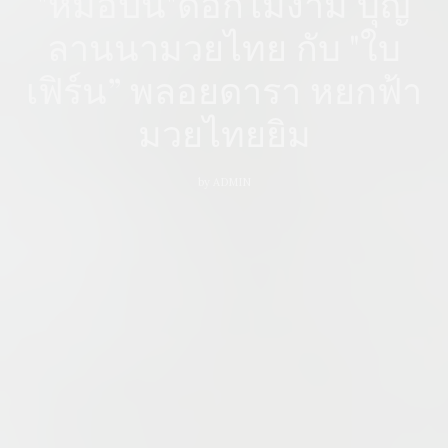
"หมอปิ่น"ดอกไม้งาม บุญ
ลานนามวยไทย กับ "ใบ
เฟิร์น” พลอยดารา หยกฟ้า
มวยไทยยิม
by
ADMIN