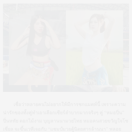
เชื่อว่าหลายคนไม่อยากให้มีการชกแมตท์นี้ เพราะความ
น่ารักของทั้งคู่ทำเอาเลือกเชียร์ลำบากมากจริงๆ คู่ “หมอปิ่น”
ปิ่นหทัย ดอกไม้งาม บุญลานนามวยไทย หมอคนสวยขวัญใจโซ
เชี่ยล จะขึ้นเวทีเจอกับ “แชมป์มวยตู้นิตยสารล้านนา” พลอย