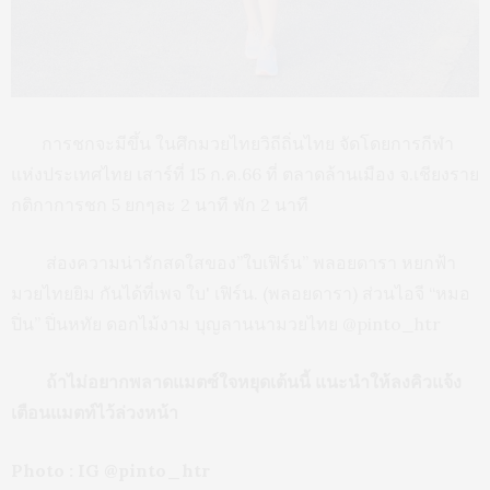
การชกจะมีขึ้น ในศึกมวยไทยวิถีถิ่นไทย จัดโดยการกีฬา
แห่งประเทศไทย เสาร์ที่ 15 ก.ค.66 ที่ ตลาดล้านเมือง จ.เชียงราย
กติกาการชก 5 ยกๆละ 2 นาที พัก 2 นาที
ส่องความน่ารักสดใสของ”ใบเฟิร์น” พลอยดารา หยกฟ้า
มวยไทยยิม กันได้ที่เพจ ใบ' เฟิร์น. (พลอยดารา) ส่วนไอจี “หมอ
ปิ่น” ปิ่นหทัย ดอกไม้งาม บุญลานนามวยไทย @pinto_htr
ถ้าไม่อยากพลาดแมตซ์ใจหยุดเต้นนี้ แนะนำให้ลงคิวแจ้ง
เตือนแมตท์ไว้ล่วงหน้า
Photo : IG @pinto_htr