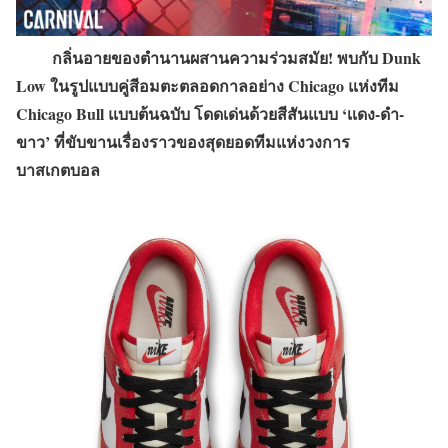
กลิ่นอายของตำนานผสานความร่วมสมัย! พบกับ Dunk
Low ในรูปแบบคู่สีอมตะตลอดกาลอย่าง Chicago แห่งทีม
Chicago Bull แบบต้นฉบับ โดดเด่นด้วยสีสันแบบ ‘เเดง-ดำ-
ขาว’ ที่ขับขานเรื่องราวของสุดยอดทีมแห่งวงการ
บาสเกตบอล