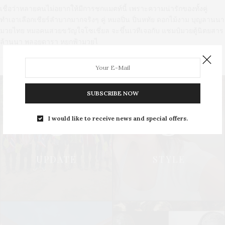
เชื่อว่าหลายคนไม่อยากให้มีการชกแมตท์นี้ เพราะความน่ารักของทั้งคู่
ทำเอาเลือกเชียร์ลำบากมากจริงๆ คู่ หมอปิ่น ปิ่นหทัย ดอกไม้งาม บุญลานนา
มวยไทย หมอคนสวยขวัญใจโซเชี่ยล จะขึ้นเวทีเจอกับ แชมป์มวยตู้นิตยสาร
ล้านนา พลอยดารา หยกฟ้ามวยไ
42 SHARES
SUBSCRIBE NOW
U
S
I would like to receive news and special offers.
UPDATE
STYLE