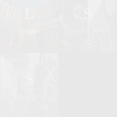
L
S
LEISURE
SOCIAL & PR
S
SPICE GIRL