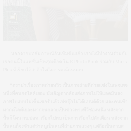
นอกจากบทสัมภาษณ์อันเข้มข้นแล้ว เรายังมีทำงานร่วมกับ
เธอคนนี้ในแฟชั่นเซ็ทสุดเดือด ใน E PhotoBook ร่วมกับ Mars
Plus ที่เรียกได้ว่าถึงใจถึงอารมณ์แน่นอน
“ดราม่าเรื่องภาพถ่ายหวิว เป็นภาพถ่ายที่ถ่ายแข่งในเพจเพจ
หนึ่งที่คนกดไลค์เยอะ บังเอิญตากล้องส่งภาพไปให้แอดมินลง
ภาพไปแบบไม่เซ็นเซอร์ แล้วเฟซบุ๊กไม่ได้แบนด์ด้วย และคนเข้า
มากดไลค์เยอะมากจนกลายเป็นข่าวทางทีวีช่องหนึ่ง หลังจาก
นั้นก็โดน กบ.ปอท. เรียกไปพบ เป็นการเรียกไปตักเตือน หลังจาก
นั้นคนก็จะจำแต่ว่าหนูเป็นคนที่ถ่ายภาพแรงๆ แต่ถือเป็นดาบส