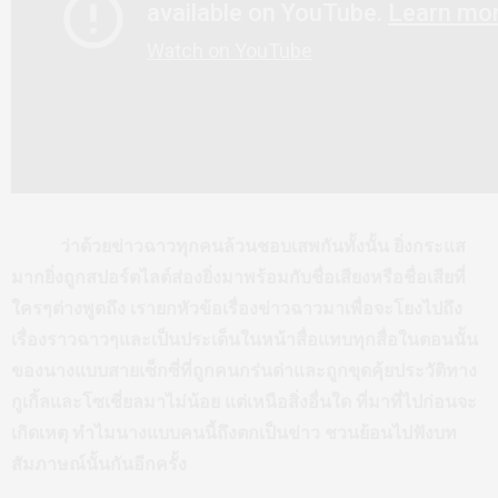
ว่าด้วยข่าวฉาวทุกคนล้วนชอบเสพกันทั้งนั้น ยิ่งกระแส
มากยิ่งถูกสปอร์ตไลต์ส่องยิ่งมาพร้อมกับชื่อเสียงหรือชื่อเสียที่
ใครๆต่างพูดถึง เรายกหัวข้อเรื่องข่าวฉาวมาเพื่อจะโยงไปถึง
เรื่องราวฉาวๆและเป็นประเด็นในหน้าสื่อแทบทุกสื่อในตอนนั้น
ของนางแบบสายเซ็กซี่ที่ถูกคนกร่นด่าและถูกขุดคุ้ยประวัติทาง
กูเกิ้ลและโซเชี่ยลมาไม่น้อย แต่เหนือสิ่งอื่นใด ที่มาที่ไปก่อนจะ
เกิดเหตุ ทำไมนางแบบคนนี้ถึงตกเป็นข่าว ชวนย้อนไปฟังบท
สัมภาษณ์นั้นกันอีกครั้ง