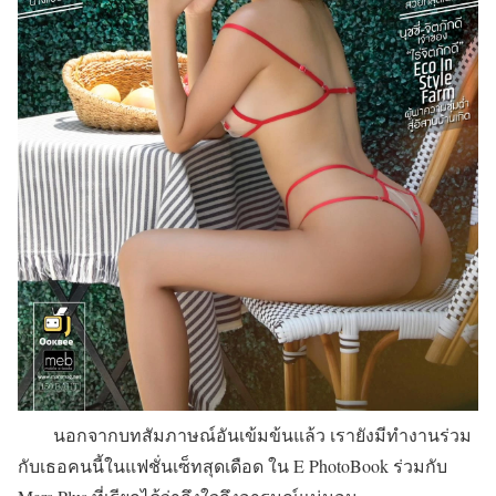
นอกจากบทสัมภาษณ์อันเข้มข้นแล้ว เรายังมีทำงานร่วม
กับเธอคนนี้ในแฟชั่นเซ็ทสุดเดือด ใน E PhotoBook ร่วมกับ