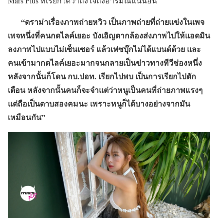
Mars Plus ที่เรียกได้ว่าถึงใจถึงอารมณ์แน่นอน
“ดราม่าเรื่องภาพถ่ายหวิว เป็นภาพถ่ายที่ถ่ายแข่งในเพจ
เพจหนึ่งที่คนกดไลค์เยอะ บังเอิญตากล้องส่งภาพไปให้แอดมิน
ลงภาพไปแบบไม่เซ็นเซอร์ แล้วเฟซบุ๊กไม่ได้แบนด์ด้วย และ
คนเข้ามากดไลค์เยอะมากจนกลายเป็นข่าวทางทีวีช่องหนึ่ง
หลังจากนั้นก็โดน กบ.ปอท. เรียกไปพบ เป็นการเรียกไปตัก
เตือน หลังจากนั้นคนก็จะจำแต่ว่าหนูเป็นคนที่ถ่ายภาพแรงๆ
แต่ถือเป็นดาบสองคมนะ เพราะหนูก็ได้บางอย่างจากมัน
เหมือนกัน”