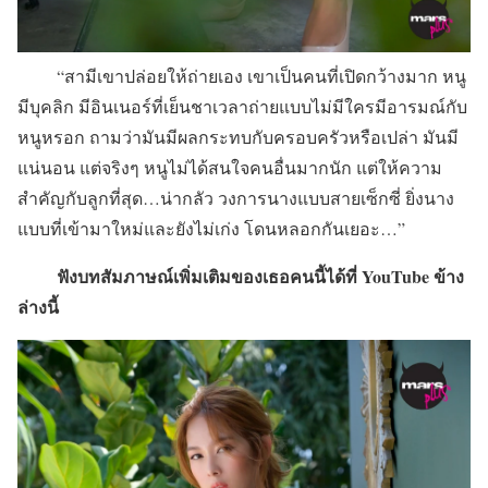
“สามีเขาปล่อยให้ถ่ายเอง เขาเป็นคนที่เปิดกว้างมาก หนู
มีบุคลิก มีอินเนอร์ที่เย็นชาเวลาถ่ายแบบไม่มีใครมีอารมณ์กับ
หนูหรอก ถามว่ามันมีผลกระทบกับครอบครัวหรือเปล่า มันมี
แน่นอน แต่จริงๆ หนูไม่ได้สนใจคนอื่นมากนัก แต่ให้ความ
สำคัญกับลูกที่สุด…น่ากลัว วงการนางแบบสายเซ็กซี่ ยิ่งนาง
แบบที่เข้ามาใหม่และยังไม่เก่ง โดนหลอกกันเยอะ…”
ฟังบทสัมภาษณ์เพิ่มเติมของเธอคนนี้ได้ที่ YouTube ข้าง
ล่างนี้