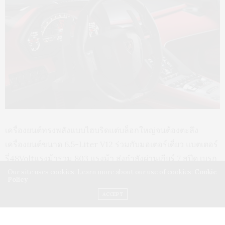
เครื่องยนต์ทรงพลังแบบไฮบริดแต่บล็อกใหญ่จนต้องตะลึง
เครื่องยนต์ขนาด 6.5-Liter V12 ร่วมกับมอเตอร์เดี่ยว แบตเตอร์
รี่48Voltแรงม้ารวม 803 แรงม้า ส่งกำลังผ่านเกียร์ 7 สปีด เบรก
คาร์บอนด์เซรามิก ความเร็ว 0-60 ไมล์ใช้เวลา 2.8 ความเร็ว
Our site uses cookies. Learn more about our use of cookies:
Cookie
Policy
สูงสุด 355 กม./ชม.พลังงานของตัวมอเตอร์นั้นมาจากซูเปอร์คา
ACCEPT
ปาซิเตอร์ที่สามารถให้พละกำลังได้มากกว่า 3 เท่าเมื่อเทียบกับ
แบตเตอรี่ชนิดลิเธียมไอออนที่น้ำหนักเท่ากัน นี่แหละถึงจะ