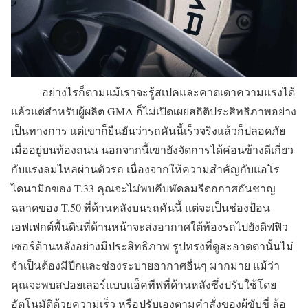
อย่างไรก็ตามแม้เราจะรู้สเปคและคาดเดาความแรงได้
แล้วแต่สำหรับผู้ผลิต GMA ก็ไม่เปิดเผยสถิติประสิทธิภาพอย่าง
เป็นทางการ แต่เขาก็ยืนยันว่ารถคันนี้เร็วจริงแล้วก็ปลอดภัย
เมื่ออยู่บนท้องถนน นอกจากนี้เขายังจัดการได้ค่อนข้างดีเกี่ยว
กับแรงลมไหลผ่านตัวรถ เนื่องจากให้ความสำคัญกับแอโร
ไดนามิกของ T.33 คุณจะไม่พบคีบพัดลมรีดอกาศอันชาญ
ฉลาดของ T.50 ที่ด้านหลังบนรถคันนี้ แต่จะเป็นช่องป้อน
เอฟเฟกต์พื้นดินที่ด้านหน้าจะส่งอากาศใต้ท้องรถไปยังดิฟฟิว
เซอร์ด้านหลังอย่างมีประสิทธิภาพ รูปทรงที่ดูสะอาดตานั้นไม่
จำเป็นต้องมีปีกและช่องระบายอากาศอื่นๆ มากมาย แม้ว่า
คุณจะพบสปอยเลอร์แบบแอ็คทีฟที่ด้านหลังซึ่งปรับใช้โดย
อัตโนมัติด้วยความเร็ว หรือปรับเองตามคำสั่งของผู้ขับขี่ ล้อ