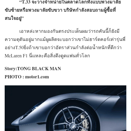
“T.33 จะวางจำหน่ายในตลาดโลกทั้งแบบพวงมาลัย
ขับซ้ายหรือพวงมาลัยขับขวา บริษัทกำลังสอบถามผู้ซื้อที่
สนใจอยู่”
เอาหล่ะหากมองกันตรงประเด็นผมว่ารถคันนี้ก็ยังมี
ความดุดันอยู่มากแม้ผูผลิตจะบอกว่าเขาไม่ฮาร์ดคอร์เท่ารุ่นพี่
อย่างT.50ยิ่งถ้าเขาบอกว่าอัตราส่วนกำลังต่อน้ำหนักที่ดีกว่า
McLaren F1 นี่แหละคือสิ่งดึงดูดแฟนทั่วโลก
Story:TONG BLACK MAN
PHOTO : motor1.com