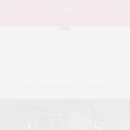
Tag:
GORDON
Sorry, no posts found for your query.
U
S