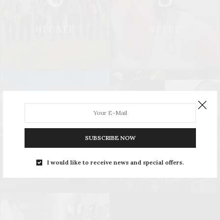
UPDATE
STYLE
L
S
SUBSCRIBE NOW
LEISURE
SOCIAL & PR
I would like to receive news and special offers.