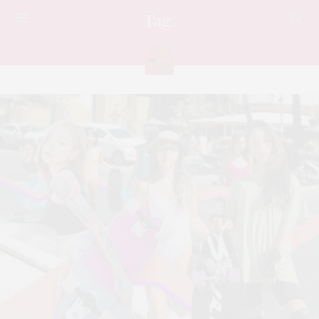
Tag:
กีฬา