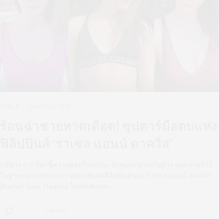
STYLE
MARCH 14, 2019
ร้อนฉ่าชายหาดเดือด! ซุปตาร์มือตบแห่ง
ฟิลิปปินส์ ‘ราเชล แอนน์ ดาควิส’
แม้ช่วง 2-3 ปีมานี้ความฮอตในสถานะนักตบจะซาลงไปบ้าง แต่ความว้าว
ในฐานะดาวแห่งวงการวอลเลย์บอลฟิลิปปินส์ของ ‘ราเชล แอนน์ ดาควิส’
(Rachel Anne Daquis) ไม่เคยดับแสง
0 SHARES