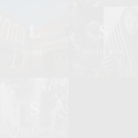
L
S
LEISURE
SOCIAL & PR
S
SPICE GIRL