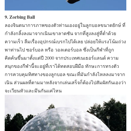
9. Zorbing Ball
ลองจินตนาการภาพของตัวท่านเองอยู่ในลูกบอลขนาดยักษ์ ที่
กำลังกลิ้งลงมาจากเนินเขาลาดชัน จากที่สูงลงสู่ที่ต่ำด้วย
ความเร็ว ลืมเรื่องอุปกรณ์เบรกไปได้เลย ปล่อยให้แรงโน้มถ่วง
พาท่านไป ซอร์บอล หรือ วอลเตอร์บอล ซึ่งเป็นกีฬาที่ถูก
คิดค้นขึ้นมาตั้งแต่ปี 2000 จากประเทศเนเธอร์แลนด์ ความ
สนุกของกีฬานี้จะอยู่ที่เราได้ทดสอบฝีมือ ทักษะการทรงตัว
การควบคุมทิศทางของลูกบอล ขณะที่มันกำลังไหลลงมาจาก
เนิน ส่วนผลที่ตามมาหลังจากเล่นเสร็จก็ต้องไปสัมผัสกันเองว่า
จะเวียนหัวและมึนกันแค่ไหน