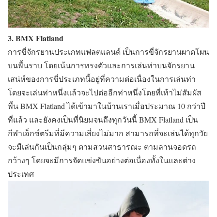
3. BMX Flatland
การขี่จักรยานประเภทแฟลตแลนด์ เป็นการขี่จักรยานผาดโผน
บนพื้นราบ โดยเน้นการทรงตัวและการเล่นท่าบนจักรยาน
เสน่ห์ของการขี่ประเภทนี้อยู่ที่ความต่อเนื่องในการเล่นท่า
โดยจะเล่นท่าหนึ่งแล้วจะไปต่ออีกท่าหนึ่งโดยที่เท้าไม่สัมผัส
พื้น BMX Flatland ได้เข้ามาในบ้านเราเมื่อประมาณ 10 กว่าปี
ที่แล้ว และยังคงเป็นที่นิยมจนถึงทุกวันนี้ BMX Flatland เป็น
กีฬาเอ็กซ์ตรีมที่มีความเสี่ยงไม่มาก สามารถที่จะเล่นได้ทุกวัย
จะมีเล่นกันเป็นกลุ่มๆ ตามสวนสาธารณะ ตามลานจอดรถ
กว้างๆ โดยจะมีการจัดแข่งขันอย่างต่อเนื่องทั้งในและต่าง
ประเทศ