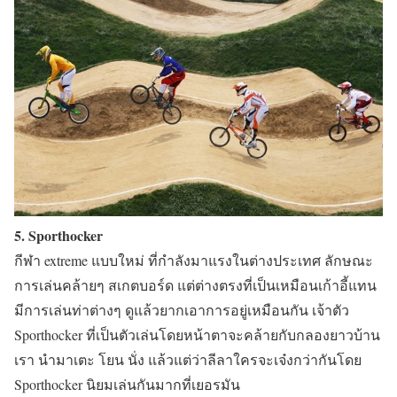
5. Sporthocker
กีฬา extreme แบบใหม่ ที่กำลังมาแรงในต่างประเทศ ลักษณะ
การเล่นคล้ายๆ สเกตบอร์ด แต่ต่างตรงที่เป็นเหมือนเก้าอี้แทน
มีการเล่นท่าต่างๆ ดูแล้วยากเอาการอยู่เหมือนกัน เจ้าตัว
Sporthocker ที่เป็นตัวเล่นโดยหน้าตาจะคล้ายกับกลองยาวบ้าน
เรา นำมาเตะ โยน นั่ง แล้วแต่ว่าลีลาใครจะเจ๋งกว่ากันโดย
Sporthocker นิยมเล่นกันมากที่เยอรมัน