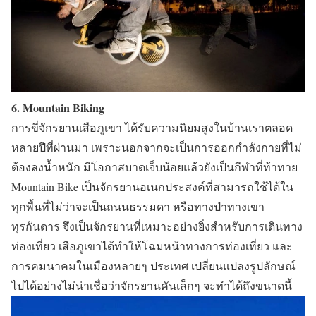
6. Mountain Biking
การขี่จักรยานเสือภูเขา ได้รับความนิยมสูงในบ้านเราตลอด
หลายปีที่ผ่านมา เพราะนอกจากจะเป็นการออกกำลังกายที่ไม่
ต้องลงน้ำหนัก มีโอกาสบาดเจ็บน้อยแล้วยังเป็นกีฬาที่ท้าทาย
Mountain Bike เป็นจักรยานอเนกประสงค์ที่สามารถใช้ได้ใน
ทุกพื้นที่ไม่ว่าจะเป็นถนนธรรมดา หรือทางป่าทางเขา
ทุรกันดาร จึงเป็นจักรยานที่เหมาะอย่างยิ่งสำหรับการเดินทาง
ท่องเที่ยว เสือภูเขาได้ทำให้โฉมหน้าทางการท่องเที่ยว และ
การคมนาคมในเมืองหลายๆ ประเทศ เปลี่ยนแปลงรูปลักษณ์
ไปได้อย่างไม่น่าเชื่อว่าจักรยานคันเล็กๆ จะทำได้ถึงขนาดนี้