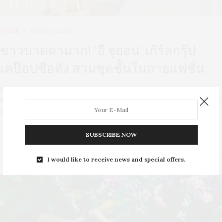
STYLE
AUGUST 21, 2019
ขาวบาดตามาก! ‘อี จูยอน’ เกิร์ลกรุ๊ป
เคป๊อปชื่อดัง สวมชุดชั้นในถ่ายแฟชั่น
ฮือฮาสิ เมื่ออดีตสมาชิกอาฟเตอร์สกูล (After School) เกิร์ลกรุ๊ปเคป๊อปชื่อ
ดัง ‘อี จูยอน’ สวมชุดชั้นในแบรนด์กีฬายี่ห้อฟีล่า (Fila) ถ่ายแฟชั่นให้กับนิตย
สารกราเซียร์ (GRAZIA) เกาหลีใต้ เมื่อปลายเดือนกรกฎาคมที่ผ่านมา
SUBSCRIBE NOW
0 SHARES
I would like to receive news and special offers.