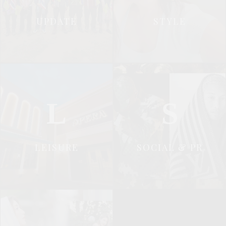
UPDATE
STYLE
L
S
LEISURE
SOCIAL & PR